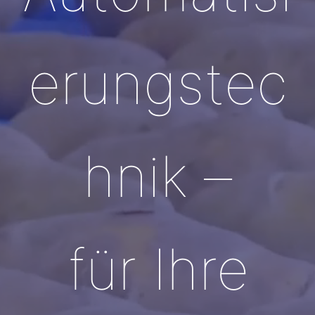
erungstec
hnik –
für Ihre