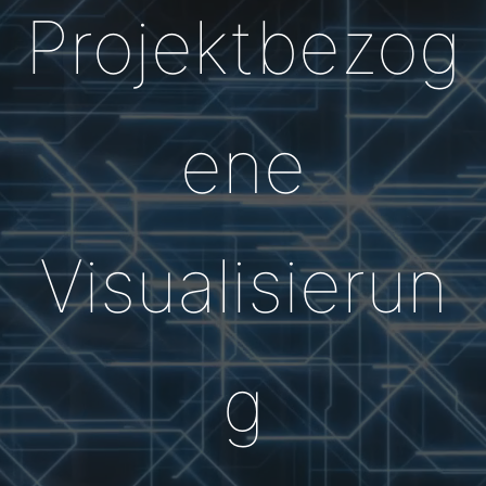
Projektbezog
ene
Visualisierun
g