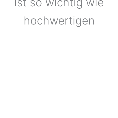
ist so wichtig wie
hochwertigen
Komponenten…
und erhöht die Bedienbarkeit Ihrer
Anlage. Bei uns erhalten Sie eine
Visualisierung die Ihre Anlage optimal
und verständlich darstellt. Dadurch
wird die Anpassung der