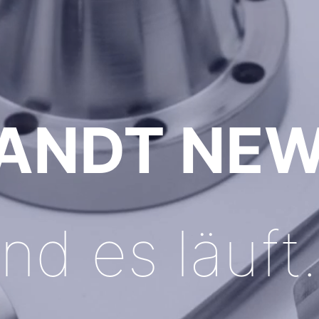
ANDT NEW
nd es läuf