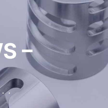
S –
t…